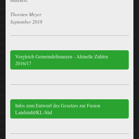
müssen.
Thorsten Meyer
September 2018
Vergleich Gemeindefinanzen - Aktuelle Zahlen
2016/17
Infos zum Entwurf des Gesetzes zur Fusion
Landstuhl/KL-Süd