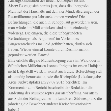
Anfangskalkulation des neuen Konzeptes erstellt.
Aber:
Es zeigt sich bereits jetzt, dass die übergroße
Mehrheit der Haushalte mit den vier Mindestleerungen der
Restmülltonne pro Jahr auskommen werden! Die
Befürchtungen, die auch in Schopp laut geworden waren,
man würde 'im Müll ersticken' sind somit eindeutig
widerlegt. Diejenigen, die diese unbegründeten
Befürchtungen als 'Argument' im Vorfeld des
Bürgerentscheides ins Feld geführt hatten, dürfen sich
freuen: Wieder einmal konnte durch Desinformation
gepunktet werden. Bravo!
Eine erhöhte illegale Müllentsorgung etwa im Wald oder in
öffentlichen Mülleimern konnte übrigens im ersten Halbjahr
nicht festgestellt werden, womit auch diese Befürchtung sich
als unnötig herausstellte, wie die Rheinpfalz (Lokalausgabe
Kreis Südwestpfalz) am 29.07.2015 berichtete. Im
Kommentar zum Bericht beschreibt der Redakteur die
Änderung des Müllkonzeptes gar als überfällig, vor allem
aus Sicht der Beitragszahler im Landkreis Südwestpfalz, die
jahrelang die Bewohner anderer Kreise 'suventioniert'
haben!